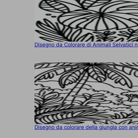
Disegno da Colorare di Animali Selvatici n
Disegno da colorare della giungla con anim