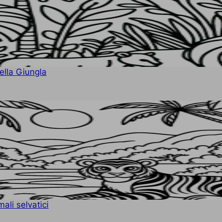
ella Giungla
ali selvatici