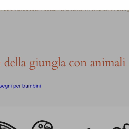
ndala
Mare
Uccelli
Pesci
Divertimento
Avventura
Altri Dise
 della giungla con animali 
segni per bambini