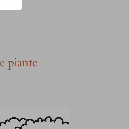
gni
e piante