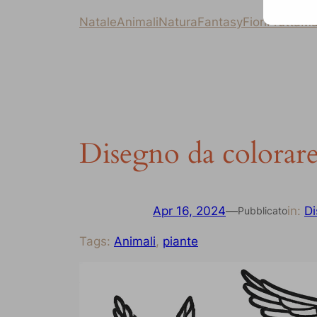
Natale
Animali
Natura
Fantasy
Fiori
Frutta
Ma
Disegno da colorare
Apr 16, 2024
—
in:
Di
Pubblicato
Tags:
Animali
, 
piante