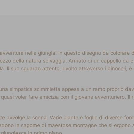
avventura nella giungla! In questo disegno da colorare d
mezzo della natura selvaggia. Armato di un cappello da e
gla. Il suo sguardo attento, rivolto attraverso i binocoli, 
 una simpatica scimmietta appesa a un ramo proprio dava
quasi voler fare amicizia con il giovane avventuriero. Il 
te avvolge la scena. Varie piante e foglie di diverse fo
travedono le sagome di maestose montagne che si ergono a
ra giunglesca in primo piano.