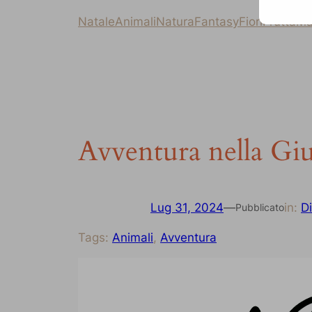
Natale
Animali
Natura
Fantasy
Fiori
Frutta
Ma
Avventura nella Gi
Lug 31, 2024
—
in:
Di
Pubblicato
Tags:
Animali
, 
Avventura