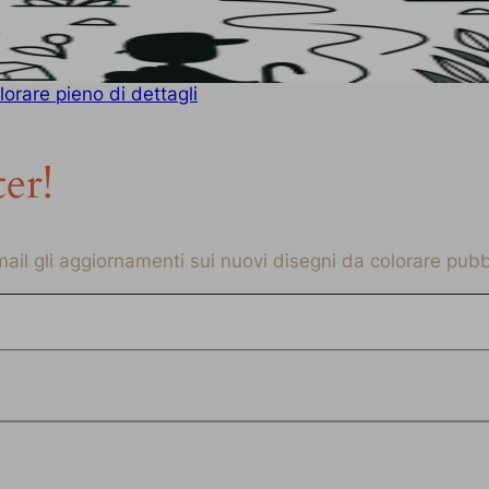
orare pieno di dettagli
ter!
-mail gli aggiornamenti sui nuovi disegni da colorare pubbl