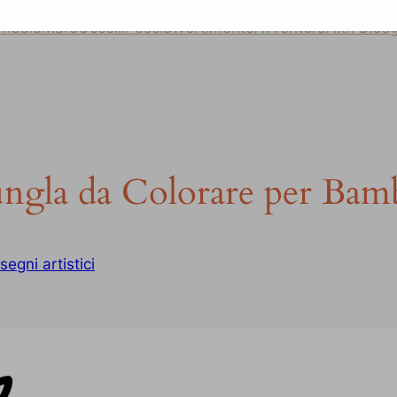
ndala
Mare
Uccelli
Pesci
Divertimento
Avventura
Altri Dise
ungla da Colorare per Bam
segni artistici