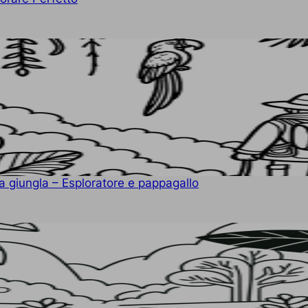
a giungla – Esploratore e pappagallo