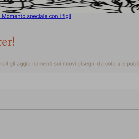
 Momento speciale con i figli
ter!
-mail gli aggiornamenti sui nuovi disegni da colorare pubbl