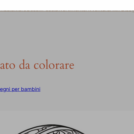
ndala
Mare
Uccelli
Pesci
Divertimento
Avventura
Altri Dise
ato da colorare
segni per bambini