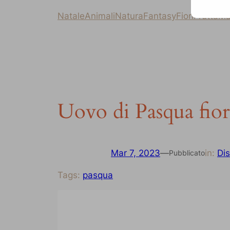
Natale
Animali
Natura
Fantasy
Fiori
Frutta
Ma
Uovo di Pasqua fior
Mar 7, 2023
—
in:
Di
Pubblicato
Tags:
pasqua