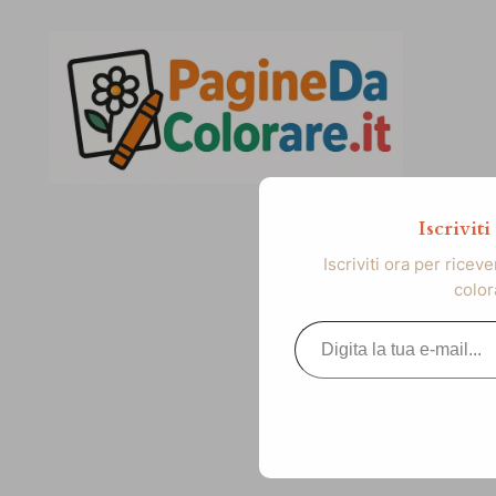
Vai
al
contenuto
Iscrivit
Iscriviti ora per ricev
color
Digita la tua e-mail...