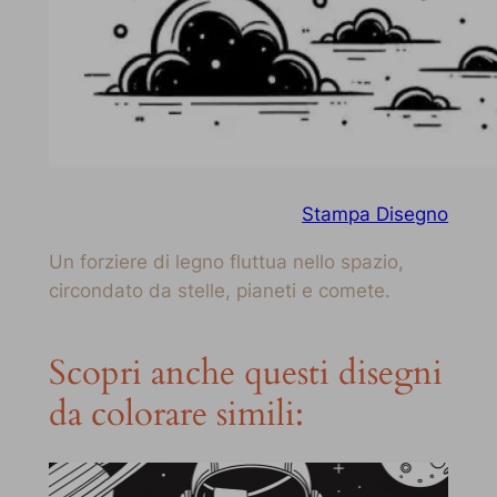
Stampa Disegno
Un forziere di legno fluttua nello spazio,
circondato da stelle, pianeti e comete.
Scopri anche questi disegni
da colorare simili: