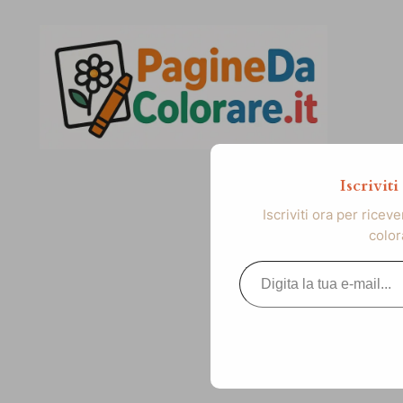
Vai
al
contenuto
Iscrivit
Iscriviti ora per ricev
color
Digita la tua e-mail...