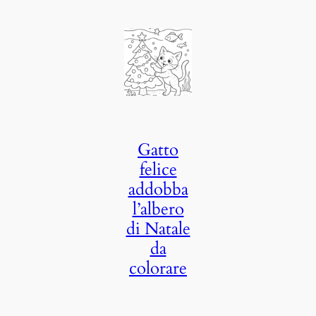
Gatto
felice
addobba
l’albero
di Natale
da
colorare