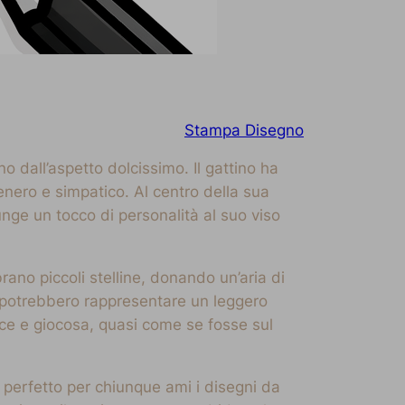
Stampa Disegno
 dall’aspetto dolcissimo. Il gattino ha
enero e simpatico. Al centro della sua
unge un tocco di personalità al suo viso
mbrano piccoli stelline, donando un’aria di
 potrebbero rappresentare un leggero
lce e giocosa, quasi come se fosse sul
 perfetto per chiunque ami i disegni da