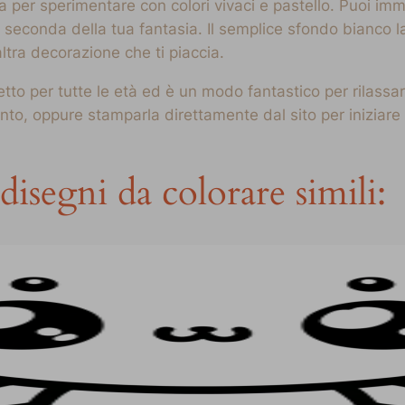
a per sperimentare con colori vivaci e pastello. Puoi im
a seconda della tua fantasia. Il semplice sfondo bianco l
altra decorazione che ti piaccia.
to per tutte le età ed è un modo fantastico per rilassars
to, oppure stamparla direttamente dal sito per iniziare 
disegni da colorare simili: