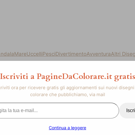
ndala
Mare
Uccelli
Pesci
Divertimento
Avventura
Altri Dise
Iscriviti a PagineDaColorare.it grati
criviti ora per ricevere gratis gli aggiornamenti sui nuovi disegni
colorare che pubblichiamo, via mail
..
Iscri
Continua a leggere