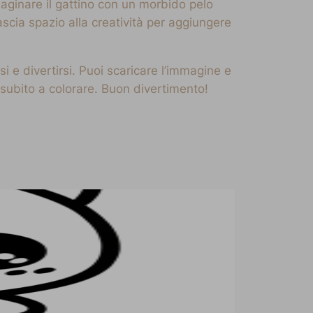
maginare il gattino con un morbido pelo
ascia spazio alla creatività per aggiungere
i e divertirsi. Puoi scaricare l’immagine e
subito a colorare. Buon divertimento!