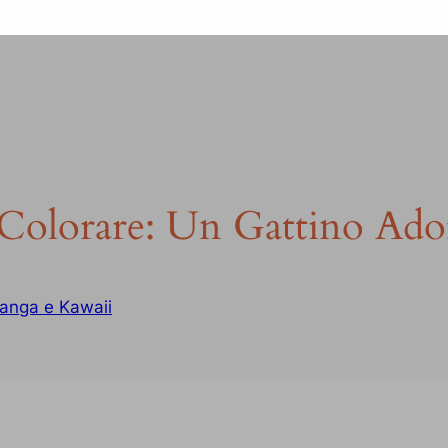
Colorare: Un Gattino Ador
anga e Kawaii