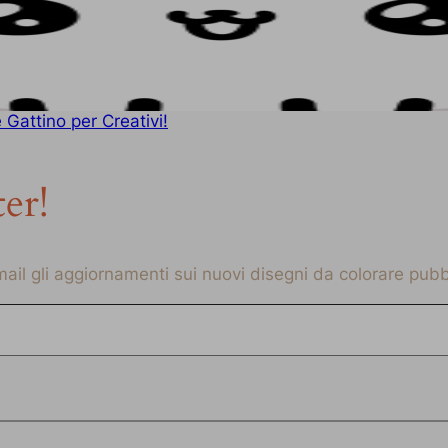
Gattino per Creativi!
ter!
-mail gli aggiornamenti sui nuovi disegni da colorare pubbl