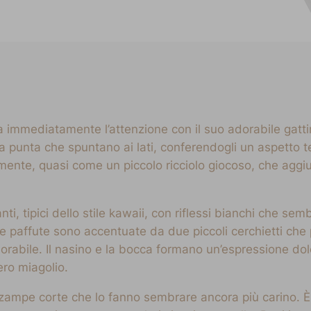
immediatamente l’attenzione con il suo adorabile gattino
a punta che spuntano ai lati, conferendogli un aspetto t
amente, quasi come un piccolo ricciolo giocoso, che aggi
anti, tipici dello stile kawaii, con riflessi bianchi che se
e paffute sono accentuate da due piccoli cerchietti che
dorabile. Il nasino e la bocca formano un’espressione do
ero miagolio.
n zampe corte che lo fanno sembrare ancora più carino. È