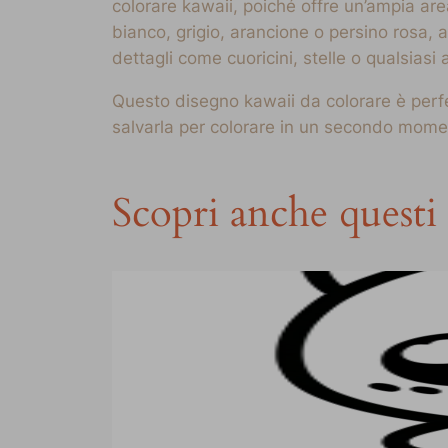
colorare kawaii, poiché offre un’ampia are
bianco, grigio, arancione o persino rosa, 
dettagli come cuoricini, stelle o qualsiasi 
Questo disegno kawaii da colorare è perfet
salvarla per colorare in un secondo momen
Scopri anche questi 