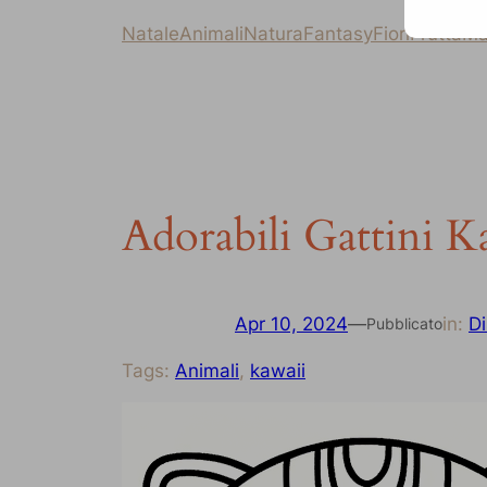
Natale
Animali
Natura
Fantasy
Fiori
Frutta
Ma
Adorabili Gattini K
Apr 10, 2024
—
in:
Di
Pubblicato
Tags:
Animali
, 
kawaii