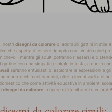
 i nostri
disegni da colorare
di adorabili gattini in stile
K
co che aspetta di essere riempito con i vostri colori pref
chevoli, mentre gli adulti potranno rilassarsi e distend
al gattino con una simpatica spirale in testa, a quello che
waii
saranno entusiasti di esplorare le espressioni e gli
one mano-occhio nei bambini, oltre a incentivarli a espri
domestico che come attività educativa in ambienti scolasti
ti
disegni da colorare
in opere d’arte vibranti e colorate
disegni da colorare simili: