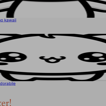
no kawaii
dorabile
ter!