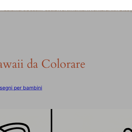
ndala
Mare
Uccelli
Pesci
Divertimento
Avventura
Altri Dise
awaii da Colorare
segni per bambini