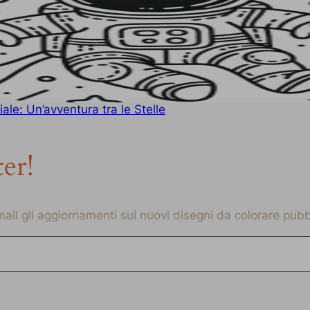
le: Un’avventura tra le Stelle
ter!
-mail gli aggiornamenti sui nuovi disegni da colorare pubbl