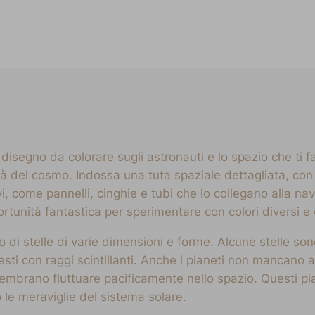
isegno da colorare sugli astronauti e lo spazio che ti far
à del cosmo. Indossa una tuta spaziale dettagliata, con l’
i, come pannelli, cinghie e tubi che lo collegano alla na
rtunità fantastica per sperimentare con colori diversi e 
ato di stelle di varie dimensioni e forme. Alcune stelle so
ti con raggi scintillanti. Anche i pianeti non mancano al
, sembrano fluttuare pacificamente nello spazio. Questi pi
o le meraviglie del sistema solare.