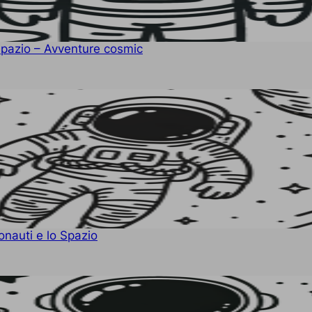
 spazio – Avventure cosmic
onauti e lo Spazio