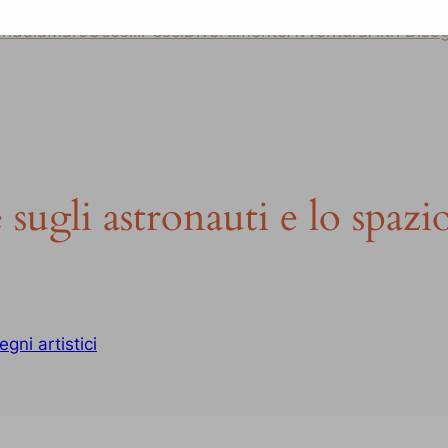
ndala
Mare
Uccelli
Pesci
Divertimento
Avventura
Altri Dise
sugli astronauti e lo spazi
egni artistici