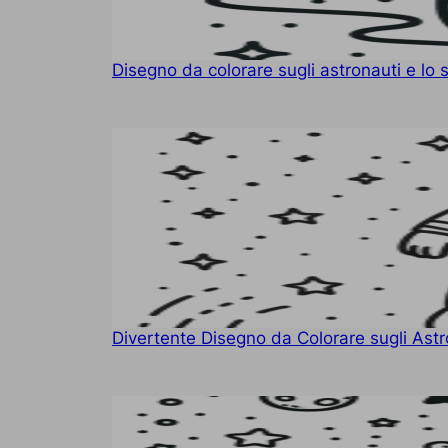
Disegno da colorare sugli astronauti e lo
Divertente Disegno da Colorare sugli Astr