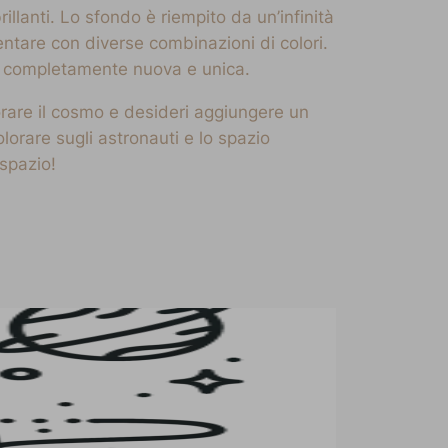
rillanti. Lo sfondo è riempito da un’infinità
entare con diverse combinazioni di colori.
ne completamente nuova e unica.
orare il cosmo e desideri aggiungere un
orare sugli astronauti e lo spazio
 spazio!