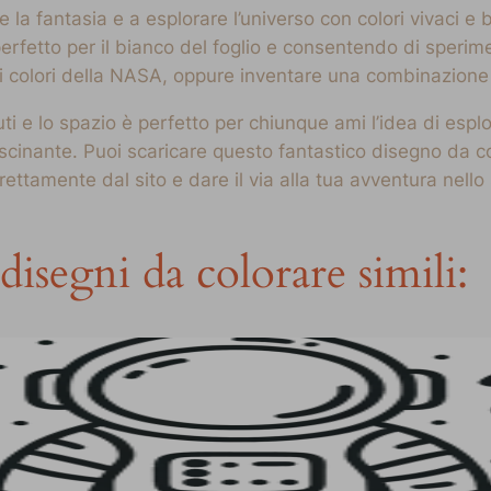
 la fantasia e a esplorare l’universo con colori vivaci e b
 perfetto per il bianco del foglio e consentendo di sperim
nali colori della NASA, oppure inventare una combinazio
i e lo spazio è perfetto per chiunque ami l’idea di espl
cinante. Puoi scaricare questo fantastico disegno da col
ttamente dal sito e dare il via alla tua avventura nello
disegni da colorare simili: