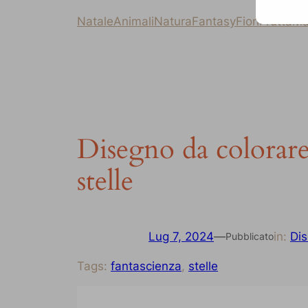
Natale
Animali
Natura
Fantasy
Fiori
Frutta
Ma
Disegno da colorare 
stelle
Lug 7, 2024
—
in:
Dis
Pubblicato
Tags:
fantascienza
, 
stelle