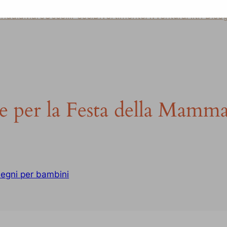
ndala
Mare
Uccelli
Pesci
Divertimento
Avventura
Altri Dise
 per la Festa della Mamma
segni per bambini