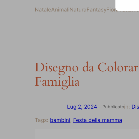
Natale
Animali
Natura
Fantasy
Fiori
Frutta
Ma
Disegno da Colorare
Famiglia
Lug 2, 2024
—
in:
Di
Pubblicato
Tags:
bambini
, 
Festa della mamma