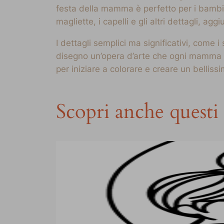
festa della mamma è perfetto per i bambini
magliette, i capelli e gli altri dettagli,
I dettagli semplici ma significativi, come 
disegno un’opera d’arte che ogni mamma a
per iniziare a colorare e creare un bellis
Scopri anche questi 