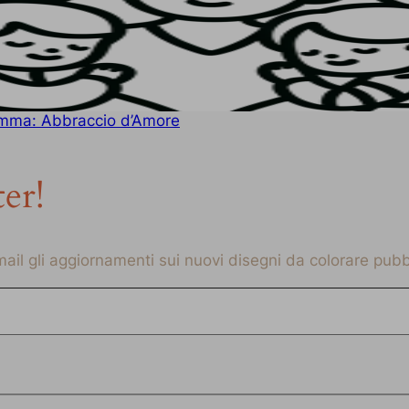
amma: Abbraccio d’Amore
ter!
-mail gli aggiornamenti sui nuovi disegni da colorare pubbl