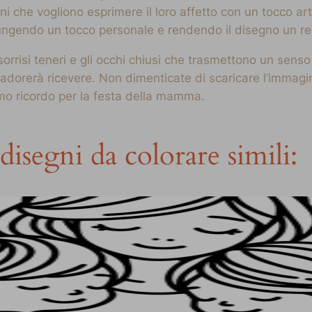
 che vogliono esprimere il loro affetto con un tocco arti
 aggiungendo un tocco personale e rendendo il disegno un
i sorrisi teneri e gli occhi chiusi che trasmettono un sens
dorerà ricevere. Non dimenticate di scaricare l’immagin
simo ricordo per la festa della mamma.
disegni da colorare simili: