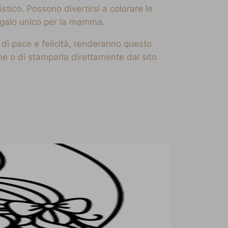
stico. Possono divertirsi a colorare le
 regalo unico per la mamma.
o di pace e felicità, renderanno questo
e o di stamparla direttamente dal sito