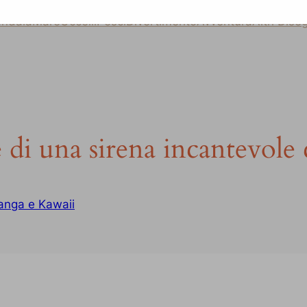
ndala
Mare
Uccelli
Pesci
Divertimento
Avventura
Altri Dise
 di una sirena incantevole 
nga e Kawaii