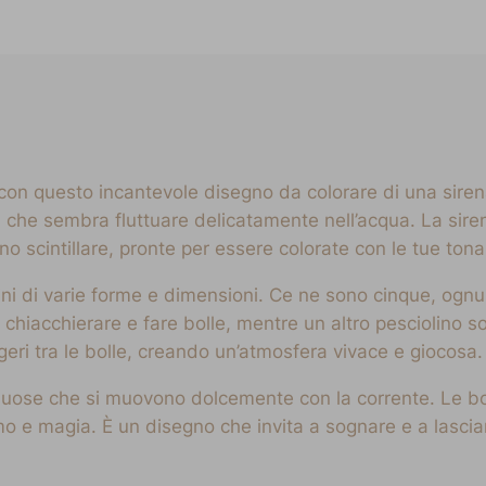
n questo incantevole disegno da colorare di una sirena
ti, che sembra fluttuare delicatamente nell’acqua. La sir
cintillare, pronte per essere colorate con le tue tonali
olini di varie forme e dimensioni. Ce ne sono cinque, og
 chiacchierare e fare bolle, mentre un altro pesciolino s
geri tra le bolle, creando un’atmosfera vivace e giocosa.
nuose che si muovono dolcemente con la corrente. Le bol
o e magia. È un disegno che invita a sognare e a lasciar