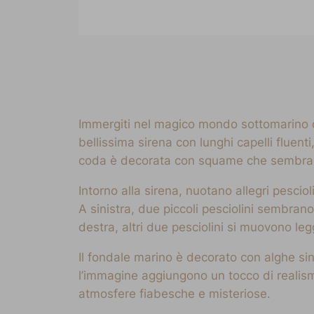
Immergiti nel magico mondo sottomarino co
bellissima sirena con lunghi capelli fluen
coda è decorata con squame che sembrano s
Intorno alla sirena, nuotano allegri pesci
A sinistra, due piccoli pesciolini sembrano
destra, altri due pesciolini si muovono leg
Il fondale marino è decorato con alghe si
l’immagine aggiungono un tocco di realism
atmosfere fiabesche e misteriose.