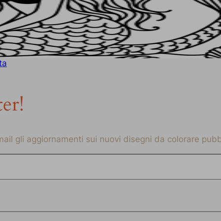
ta
ter!
-mail gli aggiornamenti sui nuovi disegni da colorare pubbl