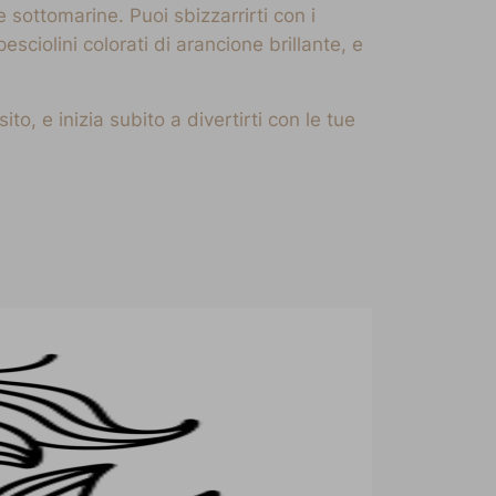
sottomarine. Puoi sbizzarrirti con i
ciolini colorati di arancione brillante, e
, e inizia subito a divertirti con le tue