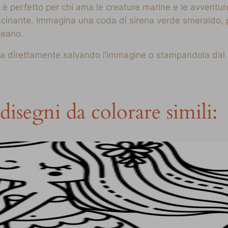
 perfetto per chi ama le creature marine e le avventure 
cinante. Immagina una coda di sirena verde smeraldo, pes
ceano.
na direttamente salvando l’immagine o stampandola dal sito
disegni da colorare simili: