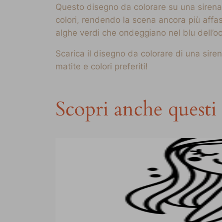
Questo disegno da colorare su una sirena è
colori, rendendo la scena ancora più affas
alghe verdi che ondeggiano nel blu dell’o
Scarica il disegno da colorare di una sire
matite e colori preferiti!
Scopri anche questi 