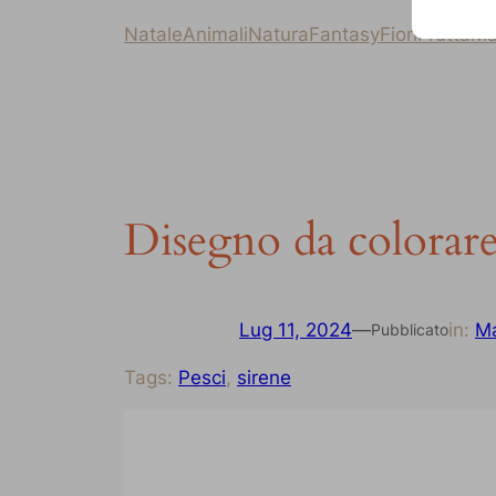
Natale
Animali
Natura
Fantasy
Fiori
Frutta
Ma
Disegno da colorare
Lug 11, 2024
—
in:
Ma
Pubblicato
Tags:
Pesci
, 
sirene