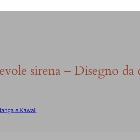
tevole sirena – Disegno da 
anga e Kawaii