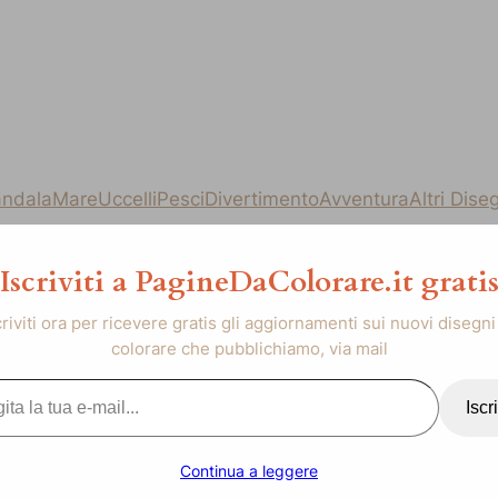
ndala
Mare
Uccelli
Pesci
Divertimento
Avventura
Altri Dise
Iscriviti a PagineDaColorare.it grati
criviti ora per ricevere gratis gli aggiornamenti sui nuovi disegni
colorare che pubblichiamo, via mail
..
Iscri
Continua a leggere