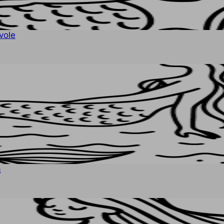
vole
a