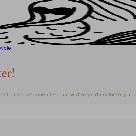
evole
ter!
-mail gli aggiornamenti sui nuovi disegni da colorare pubbl