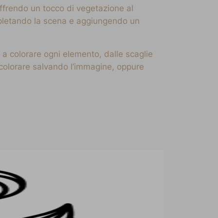
offrendo un tocco di vegetazione al
completando la scena e aggiungendo un
i a colorare ogni elemento, dalle scaglie
da colorare salvando l’immagine, oppure