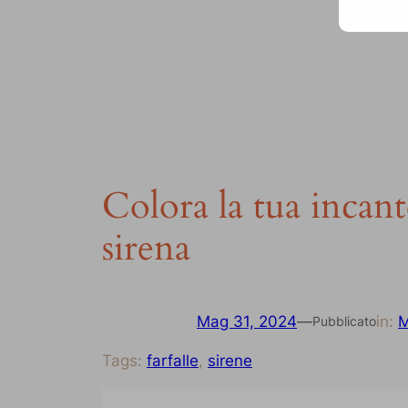
Colora la tua incan
sirena
Mag 31, 2024
—
in:
M
Pubblicato
Tags:
farfalle
, 
sirene