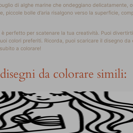
cespuglio di alghe marine che ondeggiano delicatamente, 
alle, piccole bolle d’aria risalgono verso la superficie, 
 perfetto per scatenare la tua creatività. Puoi divertirt
 tuoi colori preferiti. Ricorda, puoi scaricare il disegno 
subito a colorare!
disegni da colorare simili: