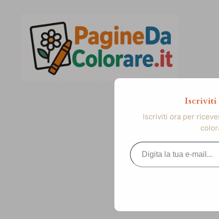
Vai
al
contenuto
Iscrivit
Iscriviti ora per ricev
color
Digita la tua e-mail...