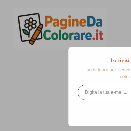
Vai
al
contenuto
Iscrivit
Iscriviti ora per ricev
color
Digita la tua e-mail...