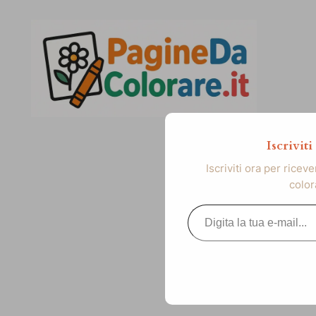
Vai
al
contenuto
Iscrivit
Iscriviti ora per ricev
color
Digita la tua e-mail...