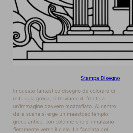
Stampa Disegno
In questo fantastico disegno da colorare di
mitologia greca, ci troviamo di fronte a
un’immagine davvero mozzafiato. Al centro
della scena si erge un maestoso tempio
greco antico, con colonne che si innalzano
fieramente verso il cielo. La facciata del