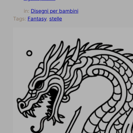
in:
Disegni per bambini
Tags:
Fantasy
, 
stelle