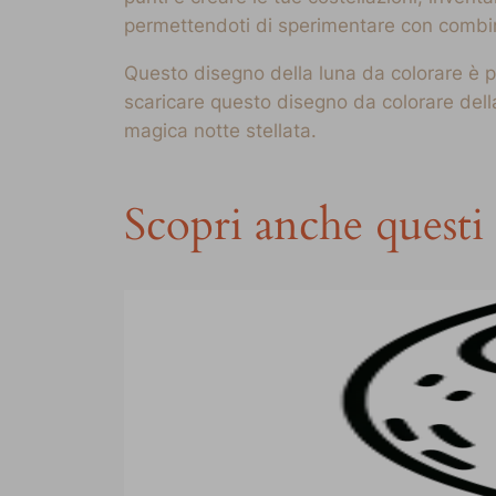
permettendoti di sperimentare con combina
Questo disegno della luna da colorare è pe
scaricare questo disegno da colorare della
magica notte stellata.
Scopri anche questi 