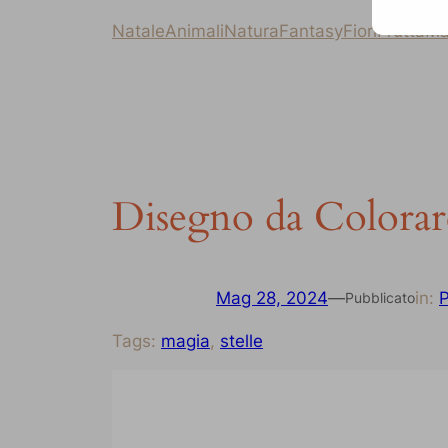
Natale
Animali
Natura
Fantasy
Fiori
Frutta
Ma
Disegno da Colorare
Mag 28, 2024
—
in:
P
Pubblicato
Tags:
magia
, 
stelle