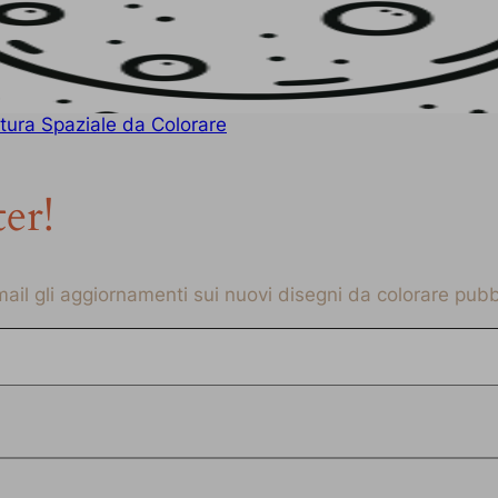
tura Spaziale da Colorare
ter!
-mail gli aggiornamenti sui nuovi disegni da colorare pubbl