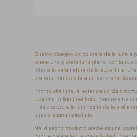
Questo disegno da colorare della luna è per
scena una grande luna piena, con la sua su
riflette la vera natura della superficie lun
preferiti, dando vita a un panorama lunar
Intorno alla luna, si estende un cielo nott
luce che brillano nel buio, mentre altre son
il cielo scuro e la luminosità delle stelle 
questa scena celestiale.
Nel disegno troviamo anche alcune costella
punti e creare le tue costellazioni, invent