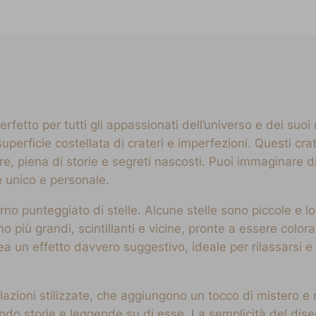
fetto per tutti gli appassionati dell’universo e dei suoi
perficie costellata di crateri e imperfezioni. Questi cr
are, piena di storie e segreti nascosti. Puoi immaginare di
e unico e personale.
urno punteggiato di stelle. Alcune stelle sono piccole e 
o più grandi, scintillanti e vicine, pronte a essere colora
crea un effetto davvero suggestivo, ideale per rilassarsi e
zioni stilizzate, che aggiungono un tocco di mistero e ma
ando storie e leggende su di esse. La semplicità del dise