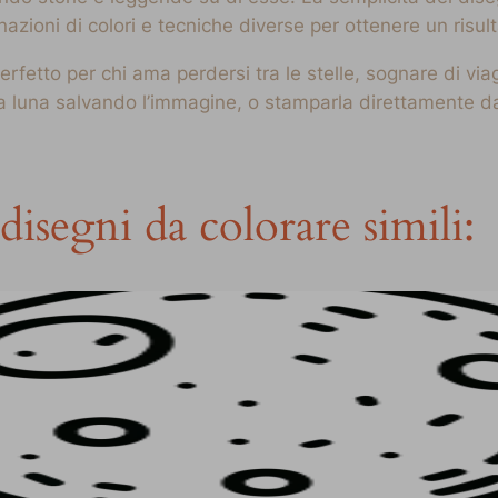
zioni di colori e tecniche diverse per ottenere un risul
rfetto per chi ama perdersi tra le stelle, sognare di viag
 luna salvando l’immagine, o stamparla direttamente dal 
disegni da colorare simili: