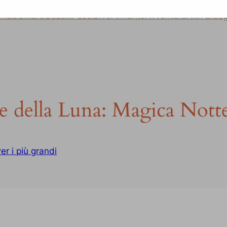
ndala
Mare
Uccelli
Pesci
Divertimento
Avventura
Altri Dise
 della Luna: Magica Notte 
er i più grandi