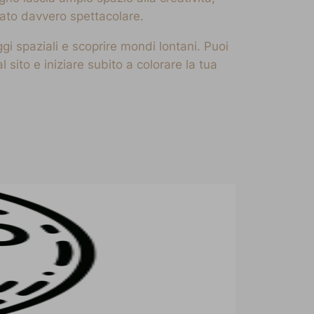
tato davvero spettacolare.
gi spaziali e scoprire mondi lontani. Puoi
sito e iniziare subito a colorare la tua