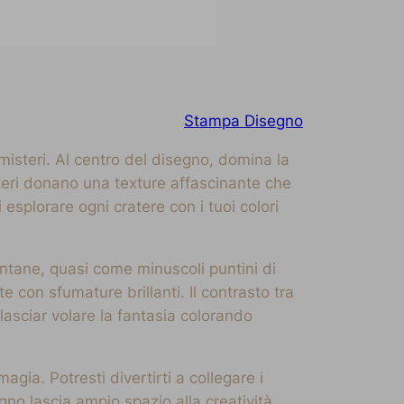
Stampa Disegno
 misteri. Al centro del disegno, domina la
ateri donano una texture affascinante che
 esplorare ogni cratere con i tuoi colori
lontane, quasi come minuscoli puntini di
te con sfumature brillanti. Il contrasto tra
 lasciar volare la fantasia colorando
gia. Potresti divertirti a collegare i
gno lascia ampio spazio alla creatività,