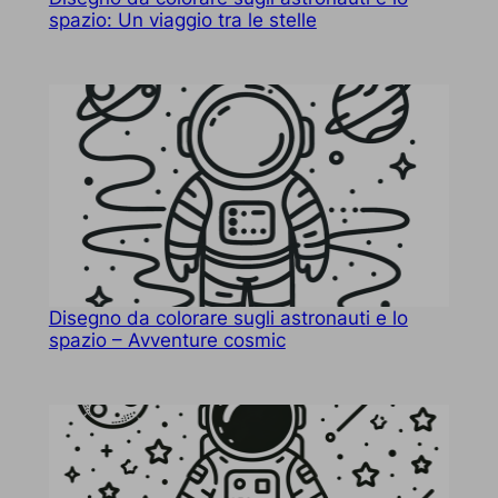
spazio: Un viaggio tra le stelle
Disegno da colorare sugli astronauti e lo
spazio – Avventure cosmic