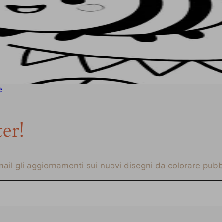
e
ter!
-mail gli aggiornamenti sui nuovi disegni da colorare pubbl