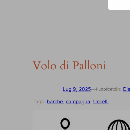
Volo di Palloni
Lug 9, 2025
—
in:
Di
Pubblicato
Tags:
barche
, 
campagna
, 
Uccelli