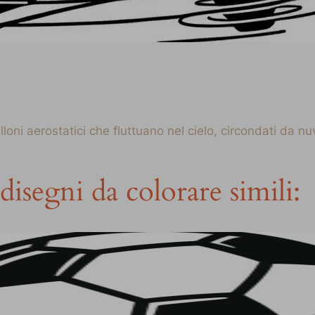
ni aerostatici che fluttuano nel cielo, circondati da nuv
disegni da colorare simili: