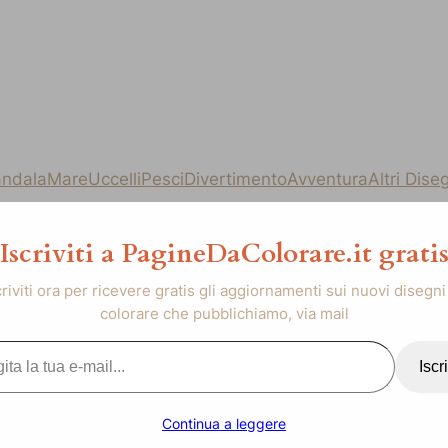
ndala
Mare
Uccelli
Pesci
Divertimento
Avventura
Altri Dise
Iscriviti a PagineDaColorare.it grati
criviti ora per ricevere gratis gli aggiornamenti sui nuovi disegni
colorare che pubblichiamo, via mail
..
Iscri
Continua a leggere