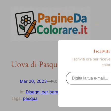
Vai
al
contenuto
Iscrivit
Iscriviti ora per ricev
Uova di Pasqua da colorare
color
Digita la tua e-mail...
Mar 20, 2023
—
Pubblicato
in:
Disegni per bambini
Tags:
pasqua