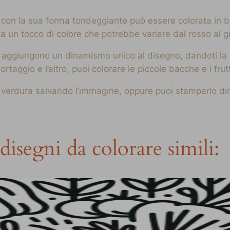
con la sua forma tondeggiante può essere colorata in bi
 un tocco di colore che potrebbe variare dal rosso al gial
 aggiungono un dinamismo unico al disegno, dandoti la po
rtaggio e l’altro, puoi colorare le piccole bacche e i frut
a verdura salvando l’immagine, oppure puoi stamparlo dir
disegni da colorare simili: