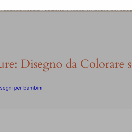
ndala
Mare
Uccelli
Pesci
Divertimento
Avventura
Altri Dise
e: Disegno da Colorare su
isegni per bambini