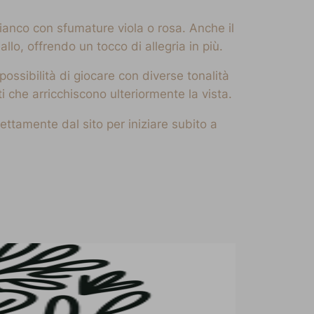
anco con sfumature viola o rosa. Anche il
lo, offrendo un tocco di allegria in più.
ssibilità di giocare con diverse tonalità
ti che arricchiscono ulteriormente la vista.
ettamente dal sito per iniziare subito a