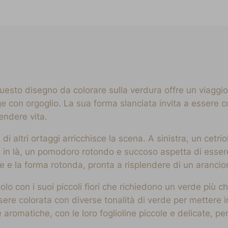
sto disegno da colorare sulla verdura offre un viaggio n
erge con orgoglio. La sua forma slanciata invita a essere 
endere vita.
i altri ortaggi arricchisce la scena. A sinistra, un cetri
ù in là, un pomodoro rotondo e succoso aspetta di esser
e e la forma rotonda, pronta a risplendere di un arancio
lo con i suoi piccoli fiori che richiedono un verde più chi
ere colorata con diverse tonalità di verde per mettere i
aromatiche, con le loro foglioline piccole e delicate, per