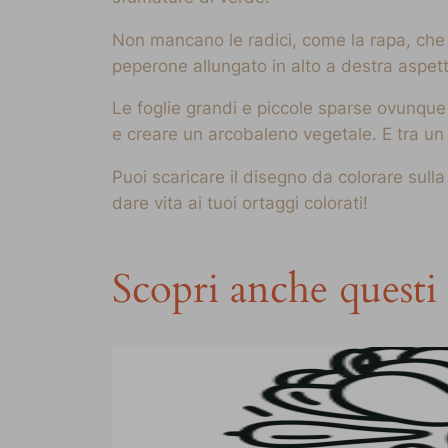
Non mancano le radici, come la rapa, che 
peperone allungato in alto a destra aspetta
Le foglie grandi e piccole sparse ovunque
e creare un arcobaleno vegetale. E tra un o
Puoi scaricare il disegno da colorare sull
dare vita ai tuoi ortaggi colorati!
Scopri anche questi 