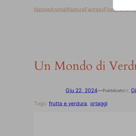
Natale
Animali
Natura
Fantasy
Fiori
Frutta
Ma
Un Mondo di Verdur
Giu 22, 2024
—
in:
D
Pubblicato
Tags:
frutta e verdura
, 
ortaggi