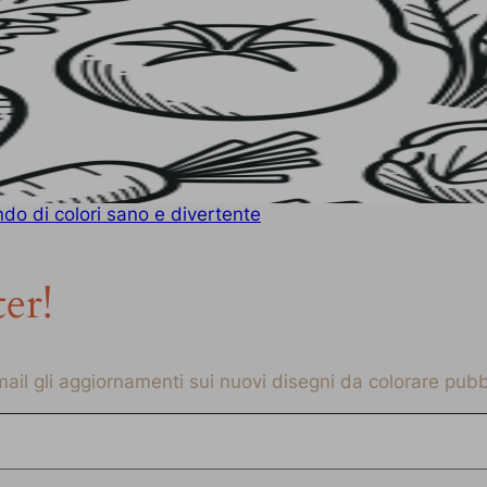
do di colori sano e divertente
ter!
-mail gli aggiornamenti sui nuovi disegni da colorare pubbl