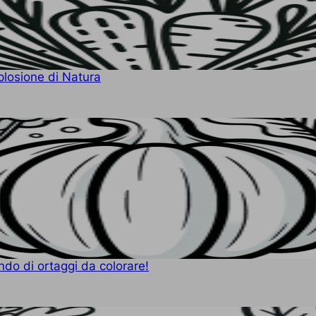
plosione di Natura
do di ortaggi da colorare!