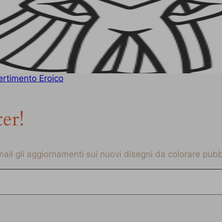
ertimento Eroico
ter!
-mail gli aggiornamenti sui nuovi disegni da colorare pubbl