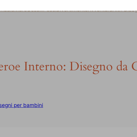
ndala
Mare
Uccelli
Pesci
Divertimento
Avventura
Altri Dise
eroe Interno: Disegno da 
segni per bambini