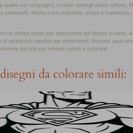
 quello del compagno, include dettagli come cinture, fib
e o pennarelli. Anche il suo mantello, ampio e maestoso, 
ono un ottimo modo per trascorrere del tempo in relax, 
a di un’attività creativa per distenderti. Ricorda, puoi s
mente dal sito per iniziare subito a colorare!
disegni da colorare simili: