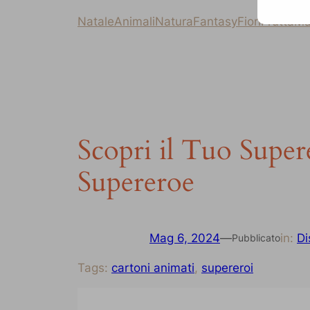
Natale
Animali
Natura
Fantasy
Fiori
Frutta
Ma
Scopri il Tuo Super
Supereroe
Mag 6, 2024
—
in:
Di
Pubblicato
Tags:
cartoni animati
, 
supereroi