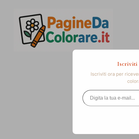
Vai
al
contenuto
Iscrivit
Iscriviti ora per ricev
color
Digita la tua e-mail...