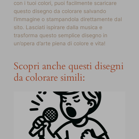
con i tuoi colori, puoi facilmente scaricare
questo disegno da colorare salvando
l’immagine o stampandola direttamente dal
sito. Lasciati ispirare dalla musica e
trasforma questo semplice disegno in
un’opera d’arte piena di colore e vita!
Scopri anche questi disegni
da colorare simili: