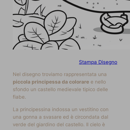
Stampa Disegno
Nel disegno troviamo rappresentata una
piccola principessa da colorare
e nello
sfondo un castello medievale tipico delle
fiabe.
La principessina indossa un vestitino con
una gonna a svasare ed è circondata dal
verde del giardino del castello. Il cielo è