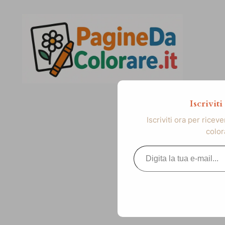
Vai
al
contenuto
Iscrivit
Iscriviti ora per ricev
color
Digita la tua e-mail...