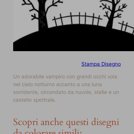
Stampa Disegno
Un adorabile vampiro con grandi occhi vola
nel cielo notturno accanto a una luna
sorridente, circondato da nuvole, stelle e un
castello spettrale.
Scopri anche questi disegni
da colorare simili: