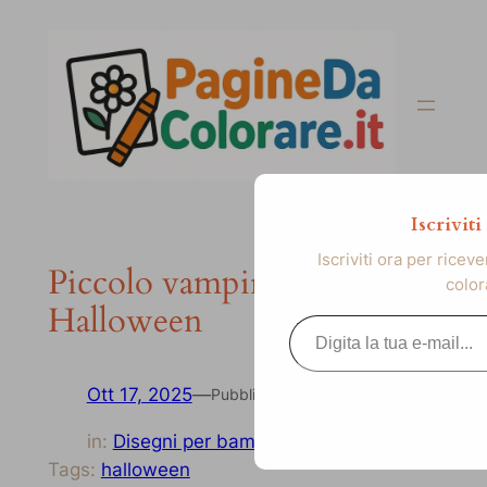
Vai
al
contenuto
Iscrivit
Iscriviti ora per ricev
Piccolo vampiro felice per
color
Halloween
Digita la tua e-mail...
Ott 17, 2025
—
Pubblicato
in:
Disegni per bambini
Tags:
halloween