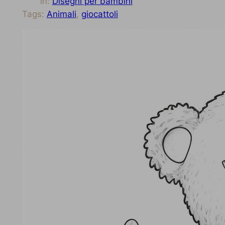
in:
Disegni per bambini
Tags:
Animali
, 
giocattoli