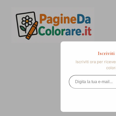
Vai
al
contenuto
Iscrivit
Iscriviti ora per ricev
color
Digita la tua e-mail...