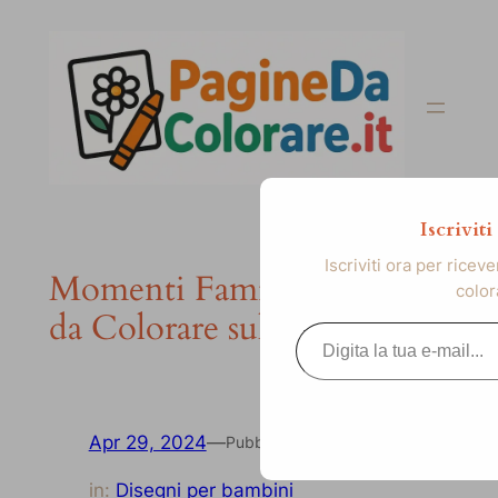
Vai
al
contenuto
Iscrivit
Iscriviti ora per ricev
Momenti Familiari: Disegno
color
da Colorare sulla Famiglia
Digita la tua e-mail...
Apr 29, 2024
—
Pubblicato
in:
Disegni per bambini