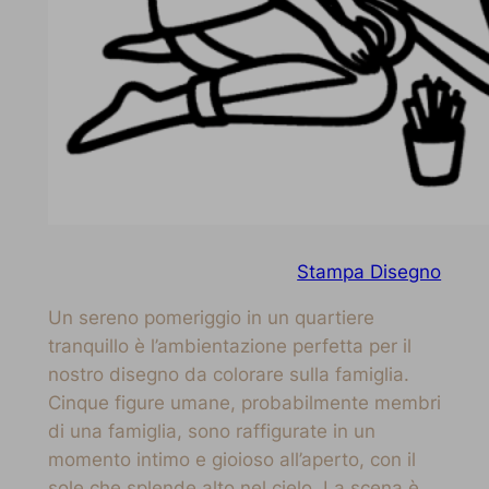
Stampa Disegno
Un sereno pomeriggio in un quartiere
tranquillo è l’ambientazione perfetta per il
nostro disegno da colorare sulla famiglia.
Cinque figure umane, probabilmente membri
di una famiglia, sono raffigurate in un
momento intimo e gioioso all’aperto, con il
sole che splende alto nel cielo. La scena è