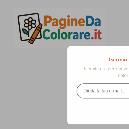
Vai
al
contenuto
Iscrivit
Iscriviti ora per ricev
color
Digita la tua e-mail...