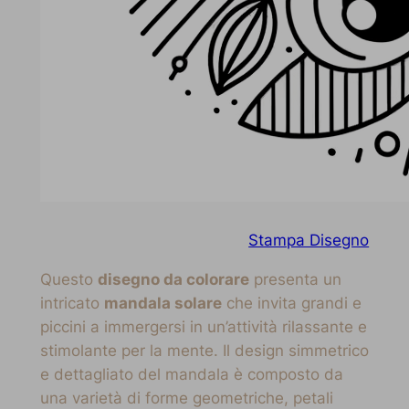
Stampa Disegno
Questo
disegno da colorare
presenta un
intricato
mandala solare
che invita grandi e
piccini a immergersi in un’attività rilassante e
stimolante per la mente. Il design simmetrico
e dettagliato del mandala è composto da
una varietà di forme geometriche, petali