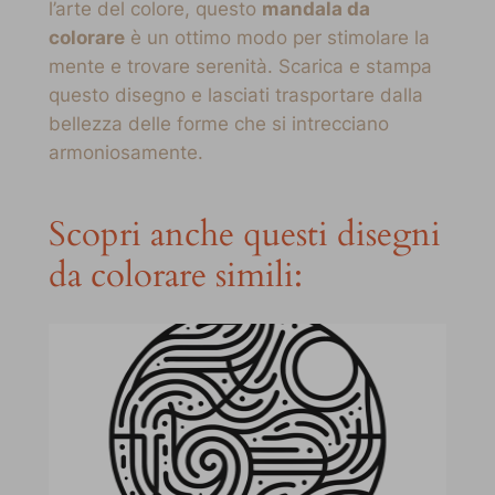
l’arte del colore, questo
mandala da
colorare
è un ottimo modo per stimolare la
mente e trovare serenità. Scarica e stampa
questo disegno e lasciati trasportare dalla
bellezza delle forme che si intrecciano
armoniosamente.
Scopri anche questi disegni
da colorare simili: