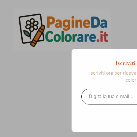
Vai
al
contenuto
Iscrivit
Iscriviti ora per ricev
color
Digita la tua e-mail...