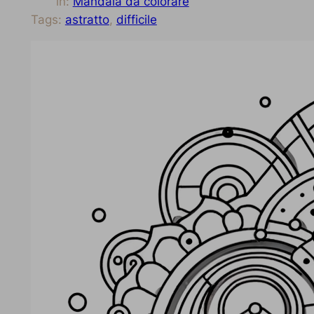
in:
Mandala da colorare
Tags:
astratto
, 
difficile