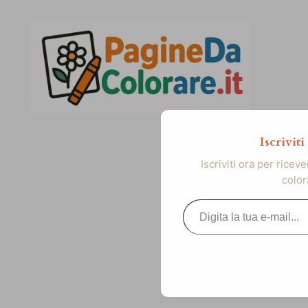
Vai
al
contenuto
Iscrivit
Iscriviti ora per ricev
color
Digita la tua e-mail...