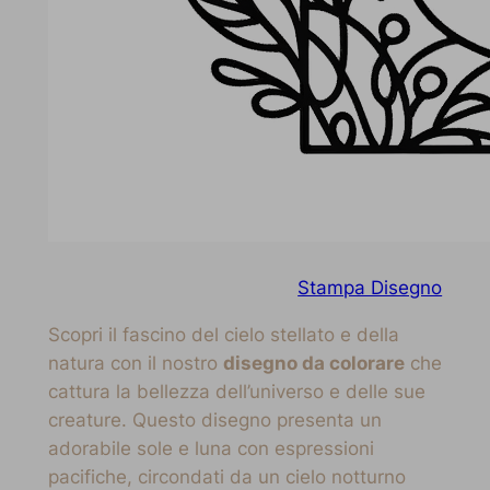
Stampa Disegno
Scopri il fascino del cielo stellato e della
natura con il nostro
disegno da colorare
che
cattura la bellezza dell’universo e delle sue
creature. Questo disegno presenta un
adorabile sole e luna con espressioni
pacifiche, circondati da un cielo notturno