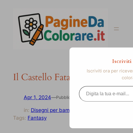
Vai
al
contenuto
Iscrivit
Iscriviti ora per ricev
Il Castello Fatato
color
Digita la tua e-mail...
Apr 1, 2024
—
Pubblicato
in:
Disegni per bambini
Tags:
Fantasy