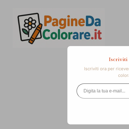
Vai
al
contenuto
Iscrivit
Iscriviti ora per ricev
color
Digita la tua e-mail...