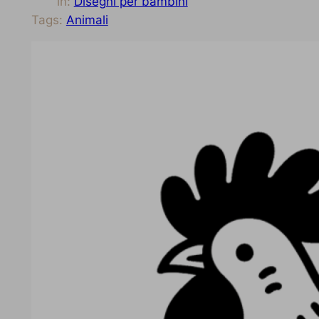
in:
Disegni per bambini
Tags:
Animali