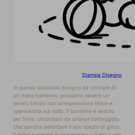
Stampa Disegno
In questo adorabile disegno da colorare di
un dolce bambino, possiamo vedere un
tenero bimbo con un’espressione felice e
spensierata sul volto. Il bambino è seduto
per terra, circondato da un’area tratteggiata
che sembra delimitare il suo spazio di gioco.
Il dolce bambino è concentrato sul gioco con