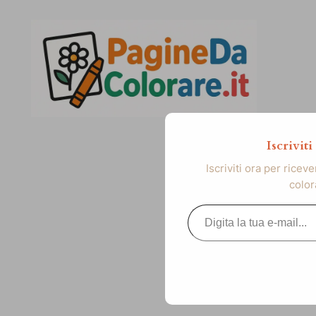
Vai
al
contenuto
Iscrivit
Iscriviti ora per ricev
color
Digita la tua e-mail...