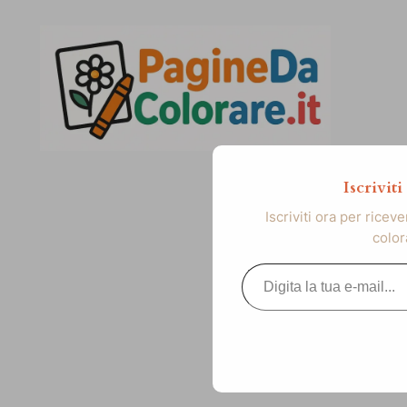
Vai
al
contenuto
Iscrivit
Iscriviti ora per ricev
color
Digita la tua e-mail...