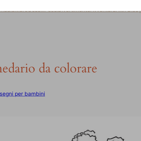
ndala
Mare
Uccelli
Pesci
Divertimento
Avventura
Altri Dise
edario da colorare
segni per bambini