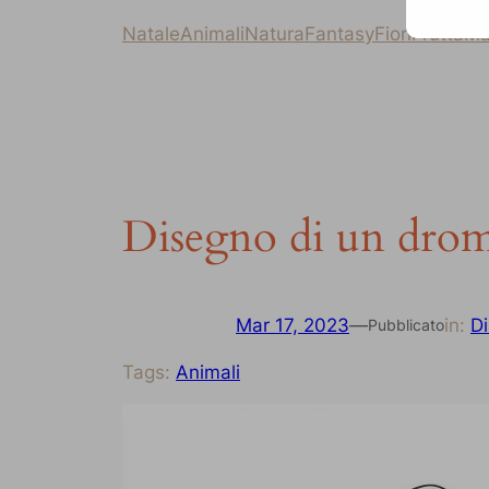
Natale
Animali
Natura
Fantasy
Fiori
Frutta
Ma
Disegno di un drom
Mar 17, 2023
—
in:
Di
Pubblicato
Tags:
Animali