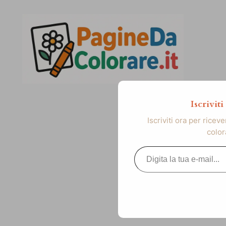
Vai
al
contenuto
Iscrivit
Iscriviti ora per ricev
color
Digita la tua e-mail...