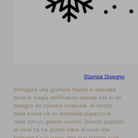
Stampa Disegno
Immagina una giornata fredda e innevata,
dove la magia dell’inverno prende vita in un
disegno da colorare invernale. Al centro
della scena c’è un adorabile pupazzo di
neve con un grande sorriso. Questo pupazzo
di neve ha tre grandi sfere di neve che
formano il suo corpo, con due bottoni sulle