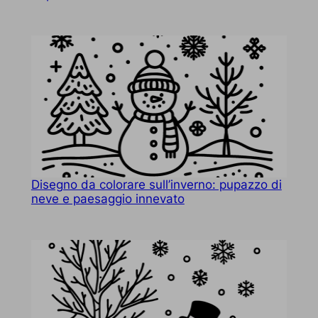
Disegno da colorare sull’inverno: pupazzo di
neve e paesaggio innevato