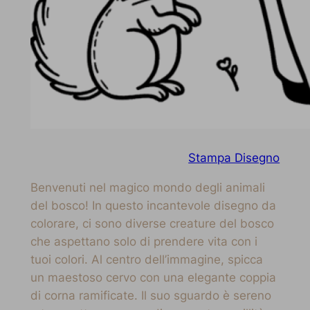
Stampa Disegno
Benvenuti nel magico mondo degli animali
del bosco! In questo incantevole disegno da
colorare, ci sono diverse creature del bosco
che aspettano solo di prendere vita con i
tuoi colori. Al centro dell’immagine, spicca
un maestoso cervo con una elegante coppia
di corna ramificate. Il suo sguardo è sereno