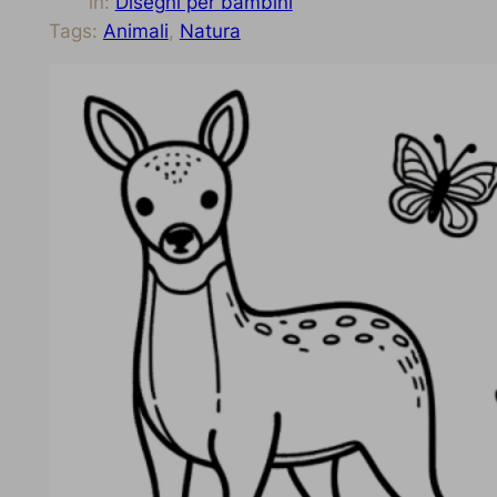
in:
Disegni per bambini
Tags:
Animali
, 
Natura