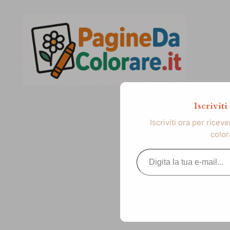
Vai
al
contenuto
Iscrivit
Iscriviti ora per ricev
color
Digita la tua e-mail...