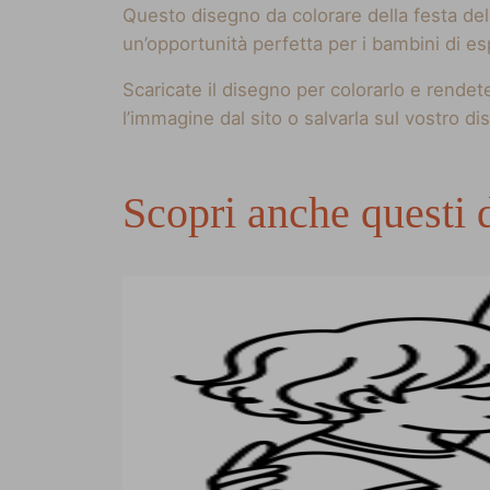
Questo disegno da colorare della festa de
un’opportunità perfetta per i bambini di esp
Scaricate il disegno per colorarlo e rendet
l’immagine dal sito o salvarla sul vostro dis
Scopri anche questi d