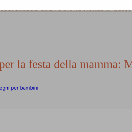
dala
Mare
Uccelli
Pesci
Divertimento
Avventura
Altri Disegni
 per la festa della mamma: 
egni per bambini