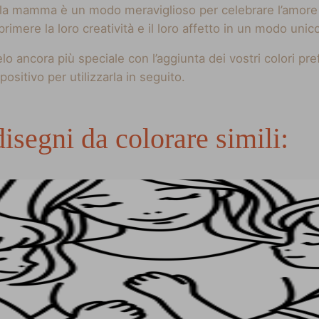
lla mamma è un modo meraviglioso per celebrare l’amore
rimere la loro creatività e il loro affetto in un modo unic
elo ancora più speciale con l’aggiunta dei vostri colori pr
positivo per utilizzarla in seguito.
isegni da colorare simili: