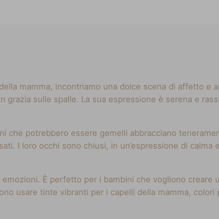
a della mamma, incontriamo una dolce scena di affetto e 
on grazia sulle spalle. La sua espressione è serena e rassi
.
mbini che potrebbero essere gemelli abbracciano teneram
assati. I loro occhi sono chiusi, in un’espressione di ca
di emozioni. È perfetto per i bambini che vogliono creare
sono usare tinte vibranti per i capelli della mamma, colori 