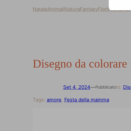
Natale
Animali
Natura
Fantasy
Fiori
Frutta
Man
Disegno da colorare
Set 4, 2024
—
in:
Dis
Pubblicato
Tags:
amore
, 
Festa della mamma