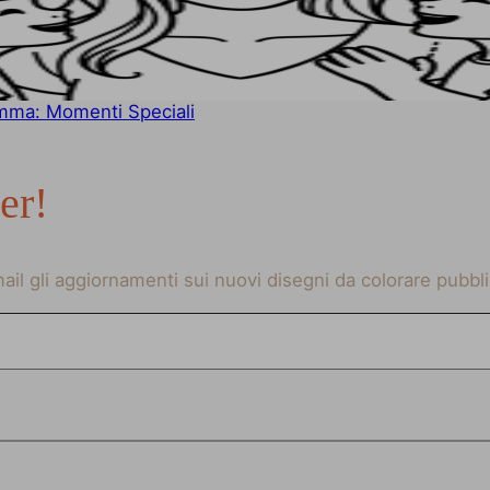
amma: Momenti Speciali
ter!
-mail gli aggiornamenti sui nuovi disegni da colorare pubbli