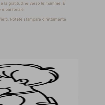
 e la gratitudine verso le mamme. È
o e personale.
eferiti. Potete stampare direttamente