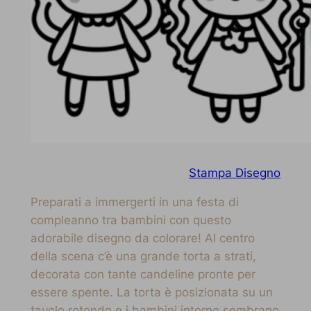
Stampa Disegno
Preparati a immergerti in una festa di
compleanno tra bambini con questo
adorabile disegno da colorare! Al centro
della scena c’è una grande torta a strati,
decorata con tante candeline pronte per
essere spente. La torta è posizionata su un
tavolo rotondo e i bambini intorno sembrano