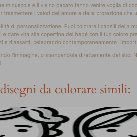
 minuscole e il visino pacato fanno venire voglia di coc
r trasmettere i valori dell’amore e della protezione che 
ilità di personalizzazione. Puoi colorare i capelli dell
stiti e dare vita alla copertina del bebé con il tuo colore 
rti e rilassarti, celebrando contemporaneamente l’import
vando l’immagine, o stampandola direttamente dal sito. 
!
disegni da colorare simili: