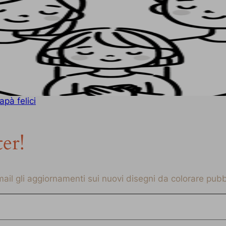
pà felici
ter!
-mail gli aggiornamenti sui nuovi disegni da colorare pubbl