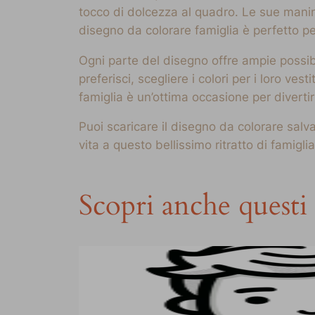
tocco di dolcezza al quadro. Le sue manine
disegno da colorare famiglia è perfetto pe
Ogni parte del disegno offre ampie possib
preferisci, scegliere i colori per i loro ve
famiglia è un’ottima occasione per diverti
Puoi scaricare il disegno da colorare sal
vita a questo bellissimo ritratto di famiglia
Scopri anche questi 