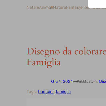
Natale
Animali
Natura
Fantasy
Fiori
Frutta
Ma
Disegno da colora
Famiglia
Giu 1, 2024
—
in:
Dis
Pubblicato
Tags:
bambini
, 
famiglia