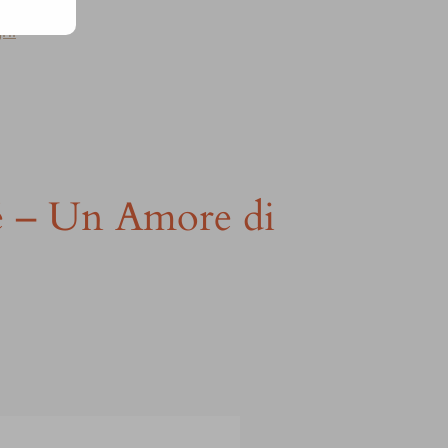
gni
é – Un Amore di