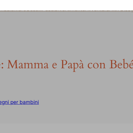
ndala
Mare
Uccelli
Pesci
Divertimento
Avventura
Altri Dise
re: Mamma e Papà con Beb
egni per bambini