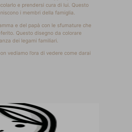
colarlo e prendersi cura di lui. Questo
uniscono i membri della famiglia.
a mamma e del papà con le sfumature che
preferito. Questo disegno da colorare
anza dei legami familiari.
Non vediamo l’ora di vedere come darai