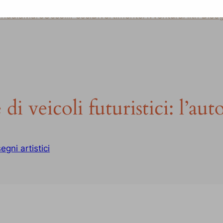
ndala
Mare
Uccelli
Pesci
Divertimento
Avventura
Altri Dise
di veicoli futuristici: l’au
egni artistici