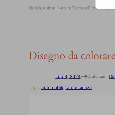
Natale
Animali
Natura
Fantasy
Fiori
Frutta
Ma
Disegno da colorare 
Lug 9, 2024
—
in:
Dis
Pubblicato
Tags:
automobili
, 
fantascienza