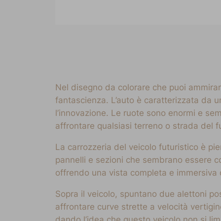
Nel disegno da colorare che puoi ammirare 
fantascienza. L’auto è caratterizzata da u
l’innovazione. Le ruote sono enormi e semb
affrontare qualsiasi terreno o strada del f
La carrozzeria del veicolo futuristico è pi
pannelli e sezioni che sembrano essere co
offrendo una vista completa e immersiva d
Sopra il veicolo, spuntano due alettoni po
affrontare curve strette a velocità vertig
dando l’idea che questo veicolo non si limi