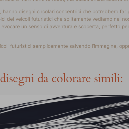
, hanno disegni circolari concentrici che potrebbero far 
ci dei veicoli futuristici che solitamente vediamo nei nos
evocare un senso di avventura e scoperta, perfetto per c
eicoli futuristici semplicemente salvando l’immagine, op
disegni da colorare simili: