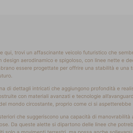
qui, trovi un affascinante veicolo futuristico che sembr
n design aerodinamico e spigoloso, con linee nette e dec
rano essere progettate per offrire una stabilità e una t
uturo.
ena di dettagli intricati che aggiungono profondità e real
struite con materiali avanzati e tecnologie all’avanguar
el mondo circostante, proprio come ci si aspetterebbe d
steriori che suggeriscono una capacità di manovrabilità a
inose. Da queste alette si dipartono delle linee che potre
ti solo a movimenti terrestri, ma possa anche sollevarsi d