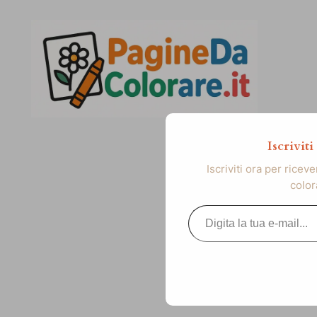
Vai
al
contenuto
Iscrivit
Iscriviti ora per ricev
color
Digita la tua e-mail...