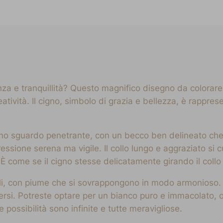
za e tranquillità? Questo magnifico disegno da colorare 
reatività. Il cigno, simbolo di grazia e bellezza, è rappr
uno sguardo penetrante, con un becco ben delineato che
ressione serena ma vigile. Il collo lungo e aggraziato s
È come se il cigno stesse delicatamente girando il collo
agli, con piume che si sovrappongono in modo armonioso.
ersi. Potreste optare per un bianco puro e immacolato, o
 possibilità sono infinite e tutte meravigliose.