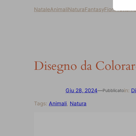
Natale
Animali
Natura
Fantasy
Fiori
Frutta
Ma
Disegno da Colorar
Giu 28, 2024
—
in:
Di
Pubblicato
Tags:
Animali
, 
Natura