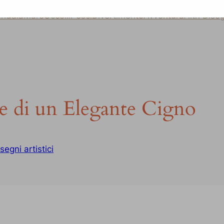
ndala
Mare
Uccelli
Pesci
Divertimento
Avventura
Altri Dise
e di un Elegante Cigno
segni artistici