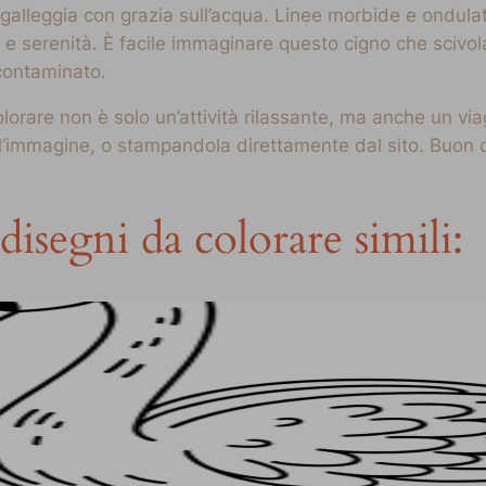
galleggia con grazia sull’acqua. Linee morbide e ondul
 e serenità. È facile immaginare questo cigno che scivol
contaminato.
orare non è solo un’attività rilassante, ma anche un via
 l’immagine, o stampandola direttamente dal sito. Buon 
disegni da colorare simili: