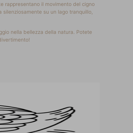
ate rappresentano il movimento del cigno
a silenziosamente su un lago tranquillo,
ggio nella bellezza della natura. Potete
divertimento!