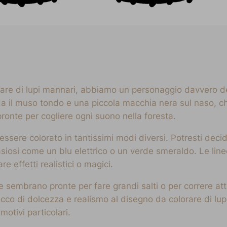
are di lupi mannari, abbiamo un personaggio davvero deli
Ha il muso tondo e una piccola macchia nera sul naso, c
pronte per cogliere ogni suono nella foresta.
 essere colorato in tantissimi modi diversi. Potresti deci
tasiosi come un blu elettrico o un verde smeraldo. Le li
 effetti realistici o magici.
 sembrano pronte per fare grandi salti o per correre at
tocco di dolcezza e realismo al disegno da colorare di lu
motivi particolari.