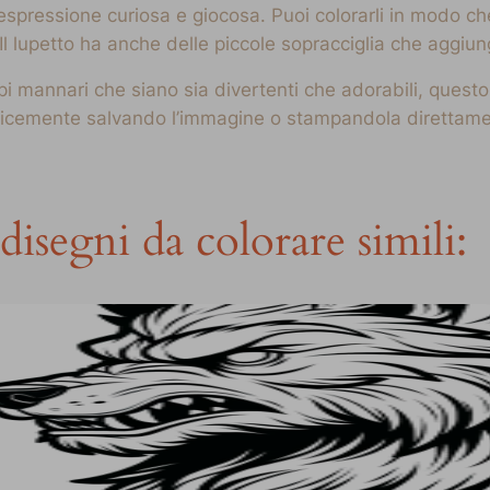
n’espressione curiosa e giocosa. Puoi colorarli in modo 
Il lupetto ha anche delle piccole sopracciglia che aggiu
pi mannari che siano sia divertenti che adorabili, questo
licemente salvando l’immagine o stampandola direttamen
disegni da colorare simili: