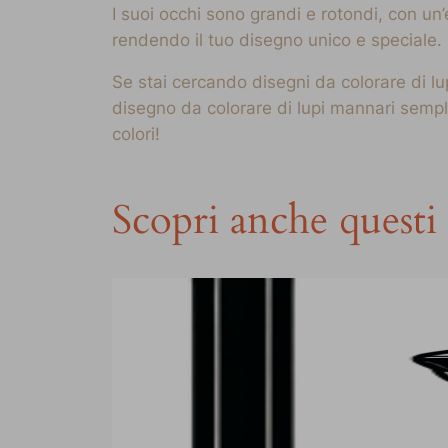
I suoi occhi sono grandi e rotondi, con u
rendendo il tuo disegno unico e speciale. 
Se stai cercando disegni da colorare di lu
disegno da colorare di lupi mannari semp
colori!
Scopri anche questi 