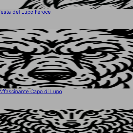
Testa del Lupo Feroce
Affascinante Capo di Lupo