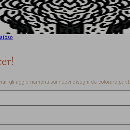
estoso
ter!
-mail gli aggiornamenti sui nuovi disegni da colorare pubbl