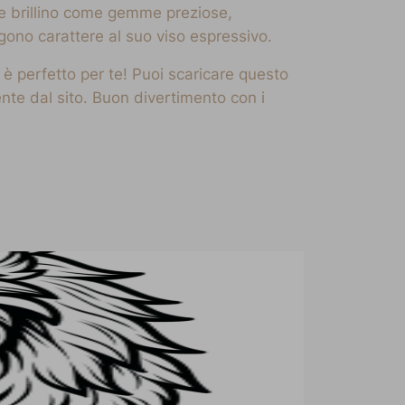
che brillino come gemme preziose,
ngono carattere al suo viso espressivo.
 è perfetto per te! Puoi scaricare questo
te dal sito. Buon divertimento con i