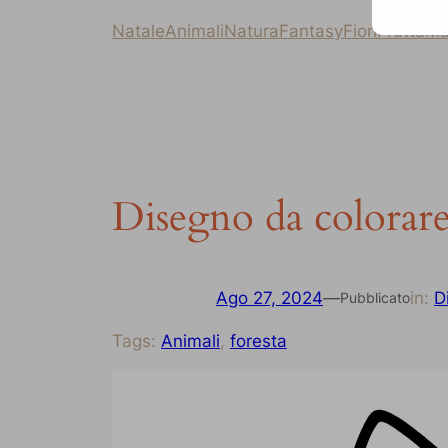
Natale
Animali
Natura
Fantasy
Fiori
Frutta
Ma
Disegno da colorare
Ago 27, 2024
—
in:
D
Pubblicato
Tags:
Animali
, 
foresta