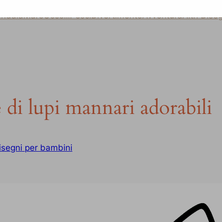
ndala
Mare
Uccelli
Pesci
Divertimento
Avventura
Altri Dise
 di lupi mannari adorabili
isegni per bambini