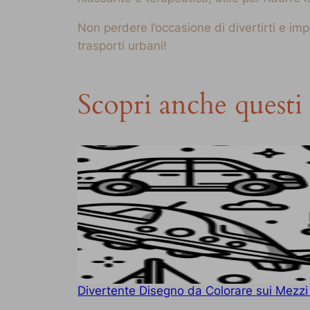
Non perdere l’occasione di divertirti e im
trasporti urbani!
Scopri anche questi 
Divertente Disegno da Colorare sui Mezzi