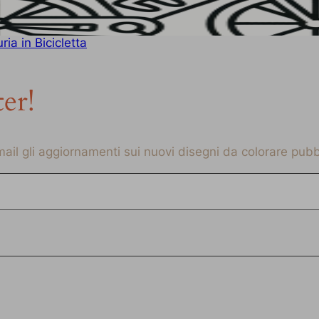
ia in Bicicletta
ter!
-mail gli aggiornamenti sui nuovi disegni da colorare pubbl