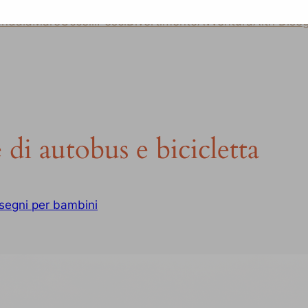
ndala
Mare
Uccelli
Pesci
Divertimento
Avventura
Altri Dise
di autobus e bicicletta
segni per bambini