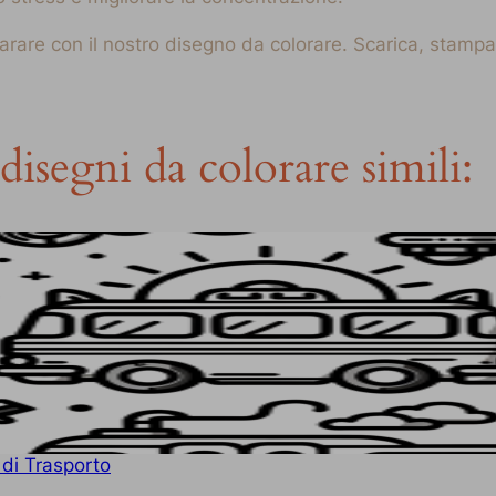
parare con il nostro disegno da colorare. Scarica, stampa 
disegni da colorare simili:
 di Trasporto