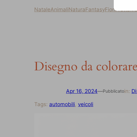
Natale
Animali
Natura
Fantasy
Fiori
Frutta
Ma
Disegno da colorare 
Apr 16, 2024
—
in:
Di
Pubblicato
Tags:
automobili
, 
veicoli