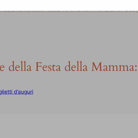
ndala
Mare
Uccelli
Pesci
Divertimento
Avventura
Altri Dise
e della Festa della Mamma:
glietti d’auguri