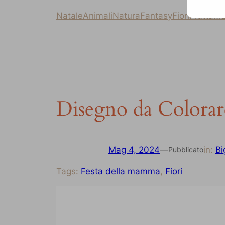
Natale
Animali
Natura
Fantasy
Fiori
Frutta
Ma
Disegno da Colorar
Mag 4, 2024
—
in:
Bi
Pubblicato
Tags:
Festa della mamma
, 
Fiori