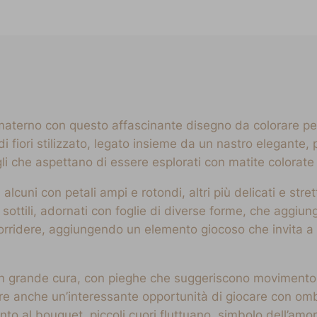
e materno con questo affascinante disegno da colorare pe
fiori stilizzato, legato insieme da un nastro elegante, p
li che aspettano di essere esplorati con matite colorate 
, alcuni con petali ampi e rotondi, altri più delicati e str
li sottili, adornati con foglie di diverse forme, che aggiu
sorridere, aggiungendo un elemento giocoso che invita a
o con grande cura, con pieghe che suggeriscono moviment
fre anche un’interessante opportunità di giocare con omb
canto al bouquet, piccoli cuori fluttuano, simbolo dell’am