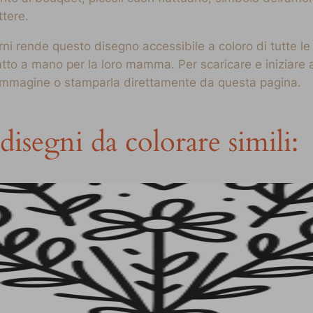
tere.
ni rende questo disegno accessibile a coloro di tutte le 
atto a mano per la loro mamma. Per scaricare e iniziare 
’immagine o stamparla direttamente da questa pagina.
disegni da colorare simili: