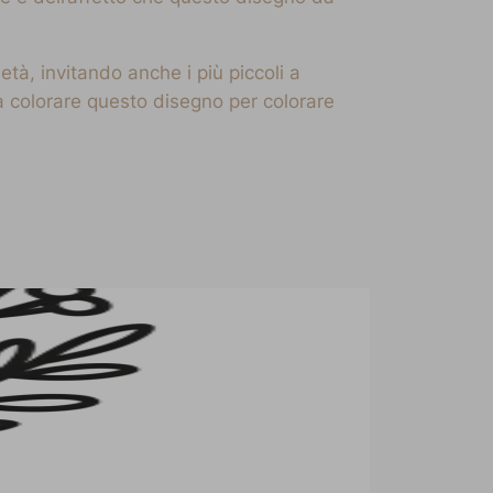
età, invitando anche i più piccoli a
a colorare questo disegno per colorare