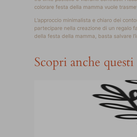
colorare festa della mamma vuole trasmet
L’approccio minimalista e chiaro dei contor
partecipare nella creazione di un regalo f
della festa della mamma, basta salvare l
Scopri anche questi 