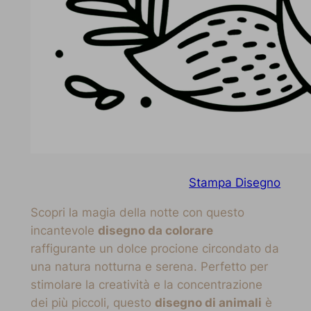
Stampa Disegno
Scopri la magia della notte con questo
incantevole
disegno da colorare
raffigurante un dolce procione circondato da
una natura notturna e serena. Perfetto per
stimolare la creatività e la concentrazione
dei più piccoli, questo
disegno di animali
è