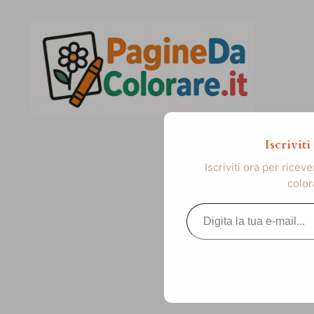
Vai
al
contenuto
Iscrivit
Iscriviti ora per ricev
color
Digita la tua e-mail...